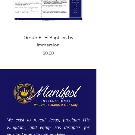
Group BTE: Baptism by
Group BTE: Abide i
Immersion
価格
$0.00
We exist to reveal Jesus, proclaim His
Kingdom, and equip His disciples for
spiritual maturity and ministry.